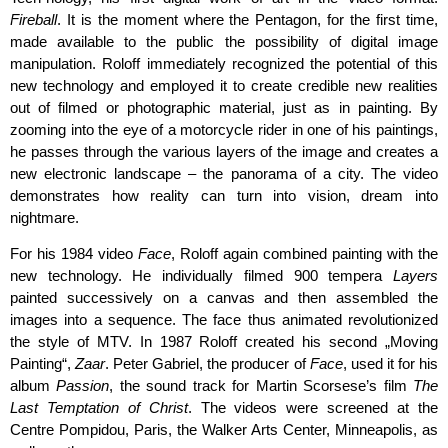
Fireball
. It is the moment where the Pentagon, for the first time,
made available to the public the possibility of digital image
manipulation. Roloff immediately recognized the potential of this
new technology and employed it to cre­ate credible new realities
out of filmed or photographic material, just as in painting. By
zooming into the eye of a motorcycle rider in one of his paintings,
he passes through the various layers of the image and creates a
new electronic land­scape – the panorama of a city. The video
demon­strates how real­ity can turn into vision, dream into
nightmare.
For his 1984 video
Face
, Roloff again combined painting with the
new technology. He individually filmed 900 tempera
Layers
painted succes­sively on a canvas and then assembled the
images into a sequence. The face thus animated revolutionized
the style of MTV. In 1987 Roloff created his second „Moving
Painting“,
Zaar
. Pe­ter Gabriel, the producer of
Face
, used it for his
album
Passion
, the sound track for Martin Scor­sese’s film
The
Last Temptation of Christ
. The videos were screened at the
Centre Pompidou, Paris, the Walker Arts Center, Minneapolis, as