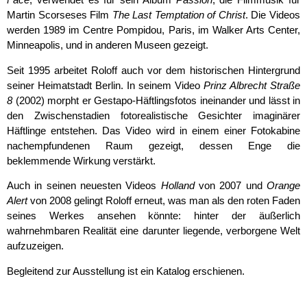
Face
, verwendet es für sein Album
Passion
, die Filmmusik für
Mar­tin Scorseses Film
The Last Temptation of Christ
. Die Videos
werden 1989 im Centre Pompidou, Paris, im Walker Arts Center,
Minneapolis, und in anderen Museen gezeigt.
Seit 1995 arbeitet Roloff auch vor dem historischen Hintergrund
seiner Heimatstadt Berlin. In seinem Video
Prinz Albrecht Straße
8
(2002) morpht er Gestapo-Häftlingsfotos ineinander und lässt in
den Zwischen­stadien fotorealistische Gesichter imaginärer
Häftlin­ge entstehen. Das Video wird in einem einer Fotokabine
nach­empfundenen Raum gezeigt, dessen Enge die
beklemmende Wir­kung verstärkt.
Auch in seinen neuesten Videos
Holland
von 2007 und
Orange
Alert
von 2008 gelingt Roloff erneut, was man als den roten Faden
seines Werkes ansehen könn­te: hinter der äußerlich
wahrnehmbaren Realität eine da­run­ter liegende, verborgene Welt
aufzuzeigen.
Begleitend zur Ausstellung ist ein Katalog erschienen.