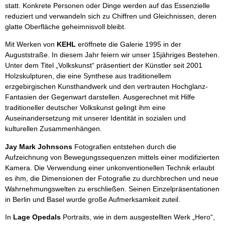
statt. Konkrete Personen oder Dinge werden auf das Essenzielle
reduziert und verwandeln sich zu Chiffren und Gleichnissen, deren
glatte Oberfläche geheimnisvoll bleibt.
Mit Werken von
KEHL
eröffnete die Galerie 1995 in der
Auguststraße. In diesem Jahr feiern wir unser 15jähriges Bestehen.
Unter dem Titel „Volkskunst“ präsentiert der Künstler seit 2001
Holzskulpturen, die eine Synthese aus traditionellem
erzgebirgischen Kunsthandwerk und den vertrauten Hochglanz-
Fantasien der Gegenwart darstellen. Ausgerechnet mit Hilfe
traditioneller deutscher Volkskunst gelingt ihm eine
Auseinandersetzung mit unserer Identität in sozialen und
kulturellen Zusammenhängen.
Jay Mark Johnsons
Fotografien entstehen durch die
Aufzeichnung von Bewegungssequenzen mittels einer modifizierten
Kamera. Die Verwendung einer unkonventionellen Technik erlaubt
es ihm, die Dimensionen der Fotografie zu durchbrechen und neue
Wahrnehmungswelten zu erschließen. Seinen Einzelpräsentationen
in Berlin und Basel wurde große Aufmerksamkeit zuteil.
In
Lage Opedals
Portraits, wie in dem ausgestellten Werk „Hero“,