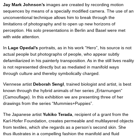
Jay Mark Johnson’s
images are created by recording motion
sequences by means of a specially modified camera. The use of an
unconventional technique allows him to break through the
limitations of photography and to open up new horizons of
perception. His solo presentations in Berlin and Basel were met
with wide attention.
In
Lage Opedal’s
portraits, as in his work “Hero”, his source is not
actual people but photographs of people, who appear subtly
defamiliarized in his painterly transposition. As in the still lives reality
is not represented directly but as mediated in manifold ways
through culture and thereby symbolically charged.
Viennese artist
Deborah Sengl
, trained biologist and artist, is best
known through the hybrid animals of her series „Ertarnungen“
(Camouflage). In this exhibition we are presenting three of her
drawings from the series “Mummies+Puppies”.
The Japanese artist
Yukiko Terada
, recipient of a grant from the
Karl-Hofer Foundation, creates permeable and multilayered objects
from textiles, which she regards as a person’s second skin. She
thus illustrates in a compelling fashion the manifold and fluid