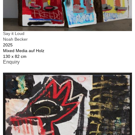
Say it Loud
Noah Becker
2025
Mixed Media auf Holz
130 x 82 cm
Enquiry