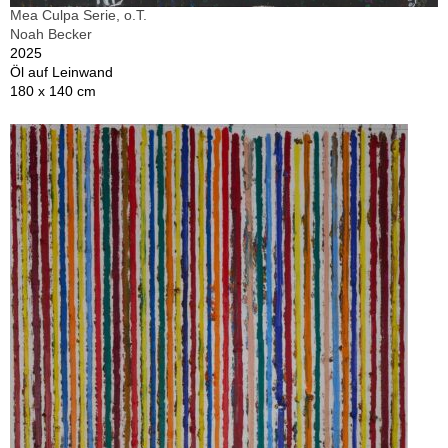
Mea Culpa Serie, o.T.
Noah Becker
2025
Öl auf Leinwand
180 x 140 cm