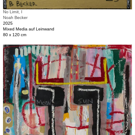
No Limit, I
Noah Becker
2025
Mixed Media auf Leinwand
80 x 120 cm