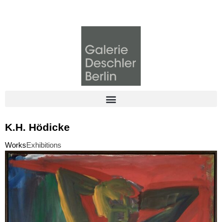
K.H. Hödicke
Works
Exhibitions