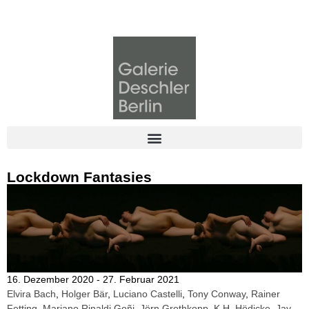
Lockdown Fantasies
16. Dezember 2020 - 27. Februar 2021
Elvira Bach
,
Holger Bär
,
Luciano Castelli
,
Tony Conway
,
Rainer
Fetting
,
Mariano Rinaldi Goñi
,
Jörn Grothkopp
,
K.H. Hödicke
,
Jay