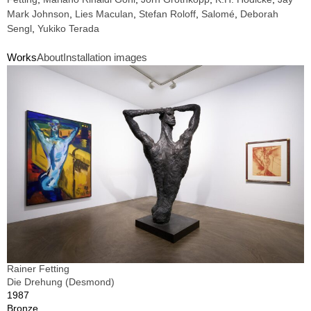
Mark Johnson
,
Lies Maculan
,
Stefan Roloff
,
Salomé
,
Deborah
Sengl
,
Yukiko Terada
Works
About
Installation images
Rainer Fetting
Die Drehung (Desmond)
1987
Bronze