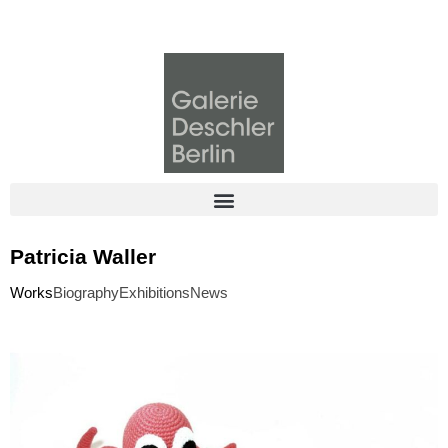
Patricia Waller
Works
Biography
Exhibitions
News